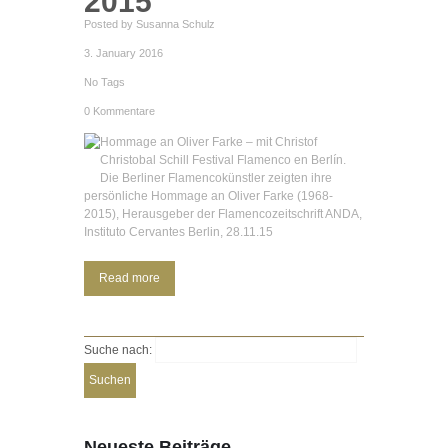
2015
Posted by Susanna Schulz
3. January 2016
No Tags
0 Kommentare
Hommage an Oliver Farke – mit Christof
Christobal Schill Festival Flamenco en Berlín.
Die Berliner Flamencokünstler zeigten ihre
persönliche Hommage an Oliver Farke (1968-
2015), Herausgeber der Flamencozeitschrift ANDA,
Instituto Cervantes Berlin, 28.11.15
Read more
Suche nach:
Neueste Beiträge