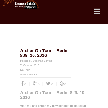
Atelier On Tour – Berlin
8./9. 10. 2016
Posted by Susanna Schulz
7. October 2016
No Tags
0 Kommentare
|
|
|
0
0
0
0
Atelier On Tour – Berlin 8./9. 10.
2016
Visit me and check my new concept of classical