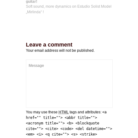
guitar!
Soft sound, more dynamics on Estudio Solist Model
„Mirlinda“ !
Leave a comment
Your email address will not be published.
You may use these
HTML
tags and attributes:
<a
href="" title=""> <abbr title="">
<acronym title=""> <b> <blockquote
cite=""> <cite> <code> <del datetime="">
<em> <i> <q cite=""> <s> <strike>