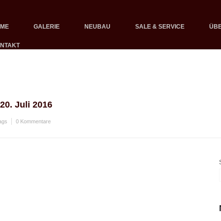
OME
GALERIE
NEUBAU
SALE & SERVICE
ÜBE
NTAKT
20. Juli 2016
ags
0 Kommentare