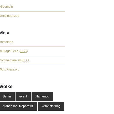
Allgemein
Uncategorized
Meta
Anmelden
Beitrags-Feed (
RSS
)
Kommentare als
RSS
WordPress.org
Wolke
Berlin
event
Flamenco
Mandoline; Reparatur
Veranstaltung