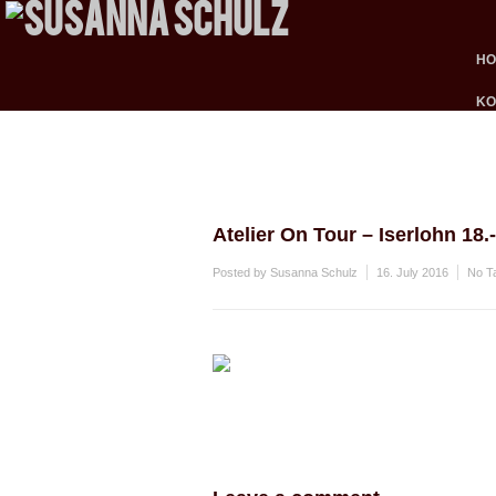
H
KO
Atelier On Tour – Iserlohn 18.-
Posted by Susanna Schulz
16. July 2016
No T